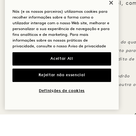
Crédito único de US$ 30 no hotel, co
Nós (e os nossos parceiros) utilizamos cookies para
utilizada doada à amfAR
recolher informações sobre a forma como o
utilizador interage com o nosso Web site, melhorar e
personalizar a sua experiência de navegação e para
OS DETALHES
fins analíticos e de marketing. Para mais
informações sobre as nossas práticas de
O crédito não pode ser aplicado à tarifa do qu
privacidade, consulte o nosso
Aviso de privacidade
As despesas devem ser cobradas no quarto para 
Aceitar All
Qualquer parte não utilizada do seu crédito de
automaticamente doada à amfAR
Rejeitar não essencial
Aplica-se a política de cancelamento padrão
Não pode ser combinado com nenhuma outra of
Definições de cookies
MAIS OFERTAS E EXPERI