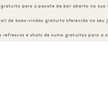
gratuito para o pacote de bar aberto na sua
ail de boas-vindas gratuito oferecido no seu 
 refrescos e shots de sumo gratuitos para a 
e de bem-estar gratuita Mind & Movement pa
VIP personalizadas de boas-vindas pelo diretor
xa de destino de US$ 29 por noite de quarto,
de desconto nos serviços do Bamford Wellnes
% de desconto em serviços audiovisuais inter