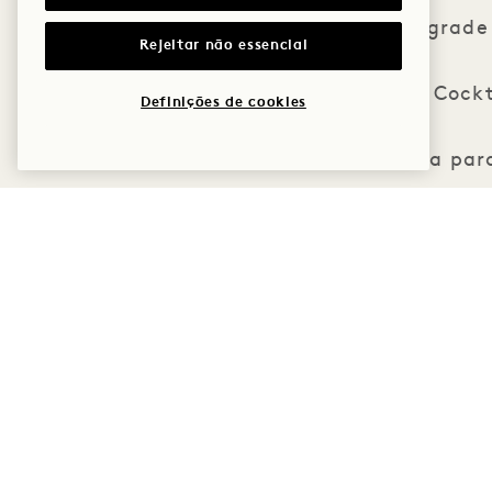
Upgrade 
Rejeitar não essencial
Cockt
Definições de cookies
Pausa para
Atividad
Três (3) comodidades 
Isenção da ta
15% 
10