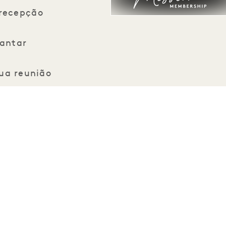
 recepção
jantar
sua reunião
ra grupos
 culinário Chris Crary
 mais impostos
s Spa
nos