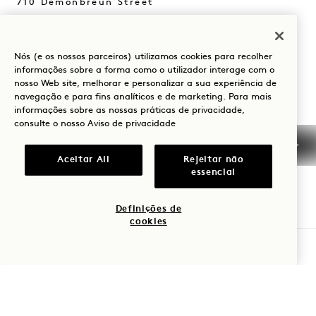
710 Demonbreun Street
Nashville
,
TN
37203
Estados Unidos
Nós (e os nossos parceiros) utilizamos cookies para recolher
Hotel:
informações sobre a forma como o utilizador interage com o
nosso Web site, melhorar e personalizar a sua experiência de
+1 615 510 0400
navegação e para fins analíticos e de marketing. Para mais
Reservas:
informações sobre as nossas práticas de privacidade,
consulte o nosso
Aviso de privacidade
+1 833 624 3111
Nashville
Contactar-nos
Aceitar All
Rejeitar não
Políticas
Acessibilidade
essencial
Amigo dos animais de
Imprensa
Definições de
estimação
FAQs
cookies
VERIFICAR DISPONIBILIDADE
1 Hotels