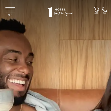
주요 콘텐츠로 건너뛰기
회원
통화
메뉴