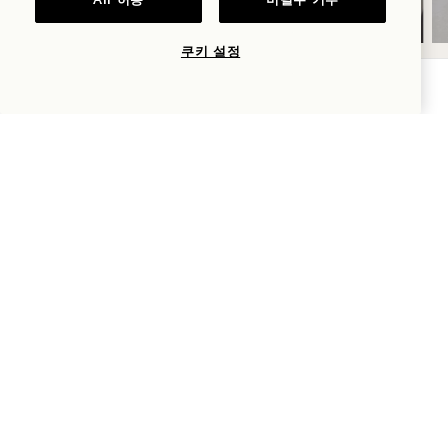
All 허용
비필수 거부
쿠키 설정
가용성 확인
NaN / 11
1 Hotel West Hollywood
8490 선셋 대로
West Hollywood
,
CA
90069
미국
호텔:
+1 310 424 1600