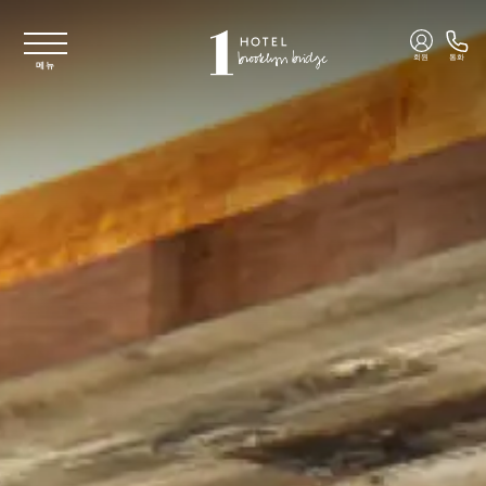
주요 콘텐츠로 건너뛰기
회원
통화
메뉴