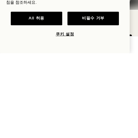
침을 참조하세요.
좋아할 만한 다른 객실
All 허용
비필수 거부
쿠키 설정
가용성 확인
평면도 159
360도 투어 159
갤러리 159
BRIDGE STUDIO SUITE
BRIDGE STUDIO
BRIDGE STUDIO
1 / 3