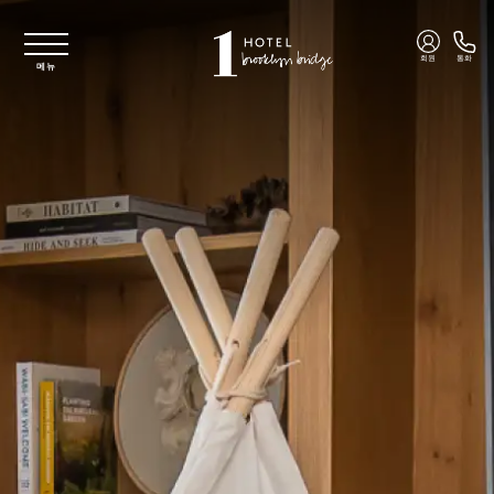
주요 콘텐츠로 건너뛰기
회원
통화
메뉴