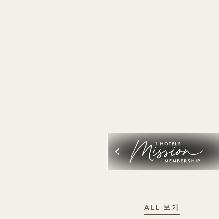
ALL 보기