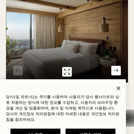
갤러리 7587
레이크 JUNIOR SUI
1 / 2
레이크 JUNIOR SUITE
당사(및 파트너)는 쿠키를 사용하여 사용자가 당사 웹사이트와 상
호 작용하는 방식에 대한 정보를 수집하고, 사용자의 브라우징 환
호수 전망
킹 침대
4 명
샤워 전용
좌석 공간
경을 개선 및 맞춤화하며, 분석 및 마케팅 목적으로 사용합니다.
소파 베드
바닥에서 천장까지 이어지는 창문
발코니
당사의 개인정보 처리방침에 대한 자세한 내용은
개인정보
처리방
침을 참조하세요.
Average Size: 535 sq.ft. | 49 sq.m.