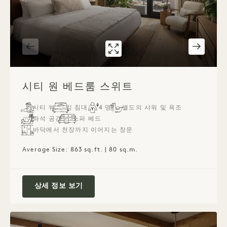
갤러리 7588
시티 원 베드룸 스위
1 / 3
시티 원 베드룸 스위트
시티 뷰
킹 침대
4 명
별도의 샤워 및 욕조
좌석 공간
소파 베드
바닥에서 천장까지 이어지는 창문
Average Size: 863 sq.ft. | 80 sq.m.
시티 원 베드룸 스위트
상세 정보 보기