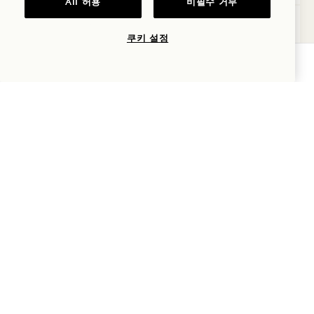
All 허용
비필수 거부
레이크 Junior Suite
상세 정보 보기
쿠키 설정
가용성 확인
갤러리 7586
레이크 JUNIOR SUI
1 / 2
레이크 JUNIOR SUITE