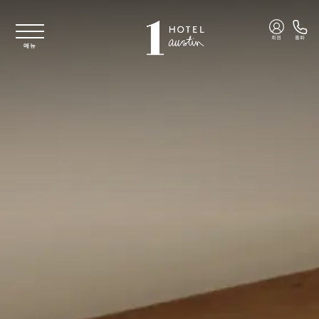
주요 콘텐츠로 건너뛰기
회원
통화
메뉴