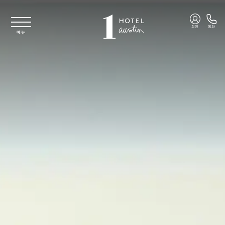
주요 콘텐츠로 건너뛰기
회원
통화
메뉴