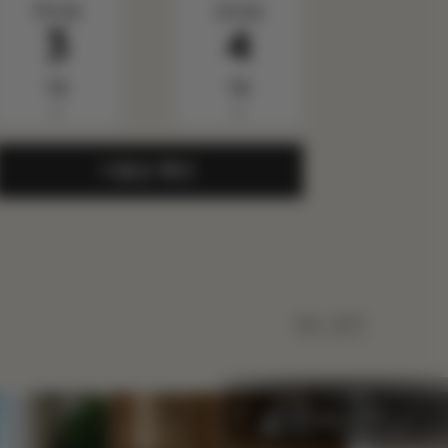
목요일
금요일
3
4
9월
9월
▼
▼
가용성 확인
ALL 보기
수면