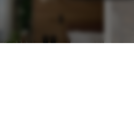
홈 1
무
최대 
최대 30% 할인, $100 호텔 크레딧 제공
발레
$60 일일 조식 크레딧 제공
$25