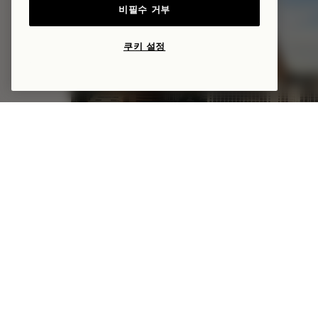
비필수 거부
쿠키 설정
안녕하세요, AUSTIN
최대 35% 할인
$50 호텔 크레딧
NaN / 6