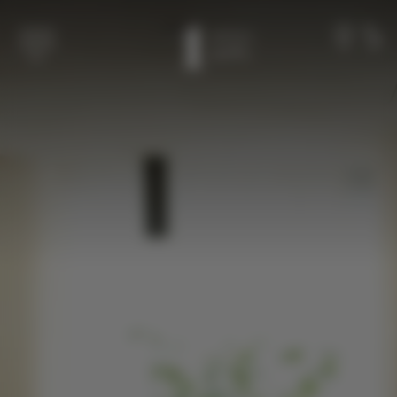
주요 콘텐츠로 건너뛰기
회원
통화
메뉴