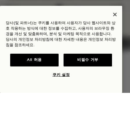
NaN / 6
당사(및 파트너)는 쿠키를 사용하여 사용자가 당사 웹사이트와 상
호 작용하는 방식에 대한 정보를 수집하고, 사용자의 브라우징 환
경을 개선 및 맞춤화하며, 분석 및 마케팅 목적으로 사용합니다.
당사의 개인정보 처리방침에 대한 자세한 내용은
개인정보
처리방
침을 참조하세요.
1 Hotel Austin
All 허용
비필수 거부
96 레드 리버 스트리트
쿠키 설정
Austin
,
텍사스주
가용성 확인
미국
호텔:
+1 737 415 9800
예약:
+1 833 770 7111