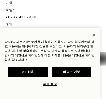
미국
호텔:
+1 737 415 9800
예약:
+1 833 770 7111
Austin
문의하기
당사(및 파트너)는 쿠키를 사용하여 사용자가 당사 웹사이트와 상
정책
언론
호 작용하는 방식에 대한 정보를 수집하고, 사용자의 브라우징 환
경을 개선 및 맞춤화하며, 분석 및 마케팅 목적으로 사용합니다.
반려동물 친화
자주 묻는 질문
당사의 개인정보 처리방침에 대한 자세한 내용은
개인정보
처리방
접근성
침을 참조하세요.
1 Hotels
All 허용
비필수 거부
위치
Mission
쿠키 설정
1 Hotels 대한 모든 것을 가장 먼저 알아보세요.
우리의 이야기
팀에 합류하세요
가용성 확인
이름
지속 가능성
1 Homes
The Field Guide
개발