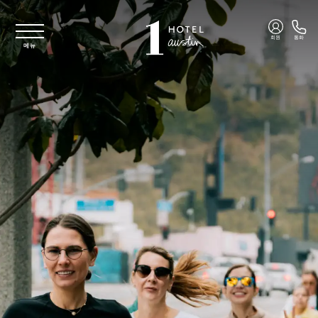
주요 콘텐츠로 건너뛰기
회원
통화
메뉴