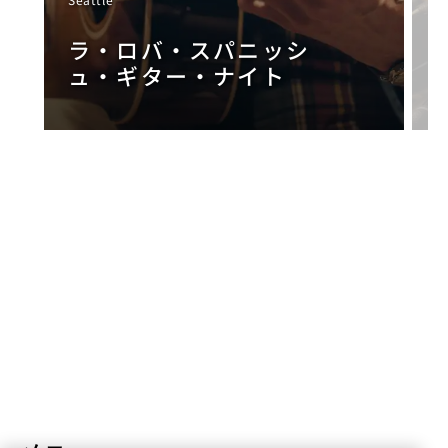
S
ラ・ロバ・スパニッシ
ュ・ギター・ナイト
NaN / 3