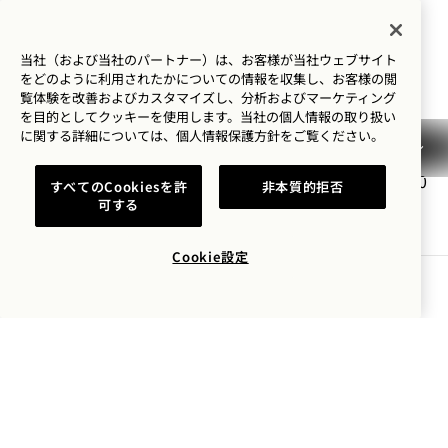
メニュー
当社（および当社のパートナー）は、お客様が当社ウェブサイト
をどのように利用されたかについての情報を収集し、お客様の閲
覧体験を改善およびカスタマイズし、分析およびマーケティング
コールド・タパス
を目的としてクッキーを使用します。当社の個人情報の取り扱い
に関する詳細については、
個人情報保護方針を
ご覧ください。
ゆずオイスター*
(4)
$19.00
テイラー・シェルフィッシュの牡蠣、
すべてのCookiesを許
非本質的拒否
可する
スチールヘッドの卵、ホースラディッ
シュクリーム、柚子Gel、チャイブオ
イル
Cookie設定
グルテンフリー
テーブルを予約する
ホタテのクルード
(4)
$24.00
トムカーソース、ライムの砂
糖漬け、ハラペーニョのピク
ルス
グルテンフリー