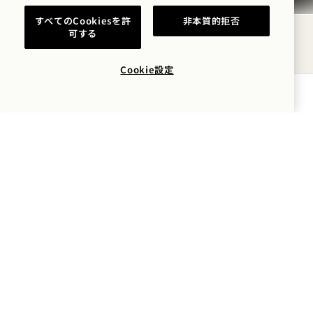
ロールインシャワー
すべてのCookiesを許
非本質的拒否
可する
指定された客室にバリアフリーのシャワーシートと
浴槽シートを設置
Cookie設定
空室状況を確認する
手すり付きトイレ
All シャワーとバリアフリー浴槽には手すりが設置
されています
バリアフリーのバスルームにあるハンドシャワー
（指定されている場合）には、逆止弁をつけない。
バリアフリーの客室に電動ドレープカーテンを設
置。
寝室とバスルームの両方にドアベルとストロボが設