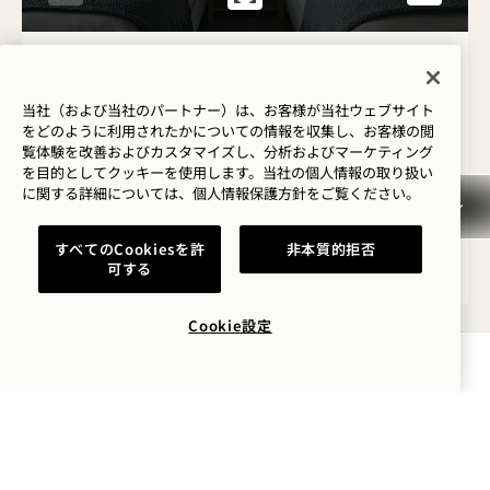
1 / 3
CITY TWO QUEENS結ぶ
当社（および当社のパートナー）は、お客様が当社ウェブサイト
タワー＆シティビュー
クイーンベッド4台
8人
をどのように利用されたかについての情報を収集し、お客様の閲
レインシャワーのみ
アクセス詳細
覧体験を改善およびカスタマイズし、分析およびマーケティング
を目的としてクッキーを使用します。当社の個人情報の取り扱い
Average Size: 878 sq.ft. | 81 sq.m.
に関する詳細については、
個人情報保護方針を
ご覧ください。
すべてのCookiesを許
非本質的拒否
City Two Queens
詳細を見る
可する
Cookie設定
空室状況を確認する