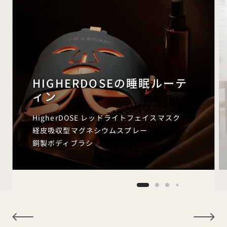
HIGHERDOSEの睡眠ルーテ
ィン
HigherDOSE レッドライトフェイスマスク
経皮吸収型マグネシウムスプレー
銅製ボディブラシ
NaN / 9