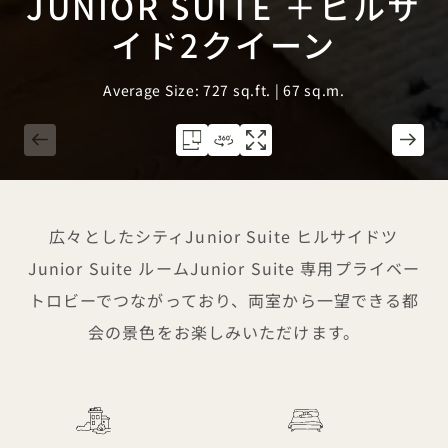
JUNIOR SUITE ＋ヒルサ
イド2クイーン
Average Size: 727 sq.ft. | 67 sq.m.
1 / 6
広々としたシティJunior Suite ヒルサイドツ
Junior Suite ルームJunior Suite 専用プライベー
トロビーでつながっており、両室から一望できる都
会の景色をお楽しみいただけます。