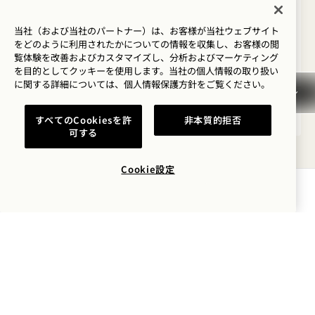
スペースニードルビュー
キングベッド2台
5人
独立したリビングルーム
キッチン
ソファーベッド
当社（および当社のパートナー）は、お客様が当社ウェブサイト
アクセス詳細
Retreat Collection
をどのように利用されたかについての情報を収集し、お客様の閲
覧体験を改善およびカスタマイズし、分析およびマーケティング
Average Size: 1541 sq.ft. | 143 sq.m.
を目的としてクッキーを使用します。当社の個人情報の取り扱い
に関する詳細については、
個人情報保護方針を
ご覧ください。
Alder House ベッドルームスイート
詳細を見る
すべてのCookiesを許
非本質的拒否
可する
Cookie設定
空室状況を確認する
キャンセルポリシー
税金およびサービス料