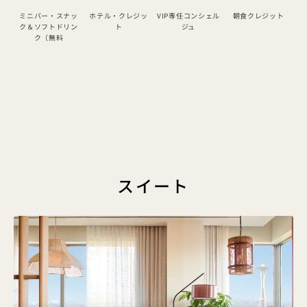
ミニバー・スナッ
ホテル・クレジッ
VIP専任コンシェル
朝食クレジット
ア
ク＆ソフトドリン
ト
ジュ
ハ
ク（無料
1 / 5
スイート