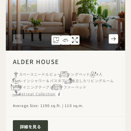
間取り図 5063
360ツアー 5063
ギャラリー 5063
ALDER HOUSE
ALDER HOUSE
ALDER HO
1 / 5
ALDER HOUSE
スペースニードルビュー
キングベッド
4人
レインシャワー＆バスタブ
独立したリビングルーム
ダイニングテーブル
ソファーベッド
Retreat Collection
Average Size: 1190 sq.ft. | 110 sq.m.
Alder House
詳細を見る