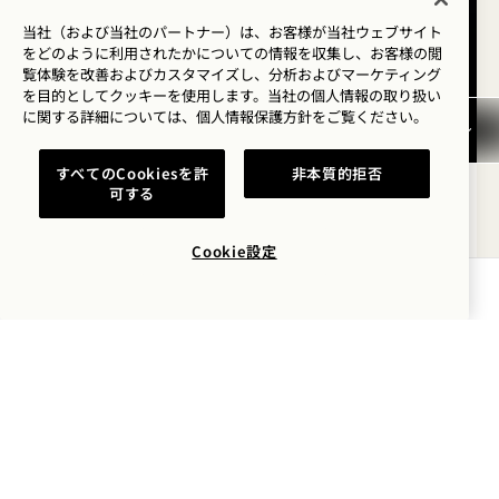
当社（および当社のパートナー）は、お客様が当社ウェブサイト
をどのように利用されたかについての情報を収集し、お客様の閲
覧体験を改善およびカスタマイズし、分析およびマーケティング
を目的としてクッキーを使用します。当社の個人情報の取り扱い
に関する詳細については、
個人情報保護方針を
ご覧ください。
間取り図 590
360度ツアー 590
ギャラリー590
STUDIO KING 浸かり
STUDIO KING
STUDIO KIN
すべてのCookiesを許
非本質的拒否
1 / 2
可する
STUDIO KING 、バスタブ付き
Cookie設定
キングベッド
2人
レインシャワー＆バスタブ
タワー＆シティビュー
空室状況を確認する
Average Size: 410 sq.ft. | 38 sq.m.
Studio King バスタブ付き
詳細を見る