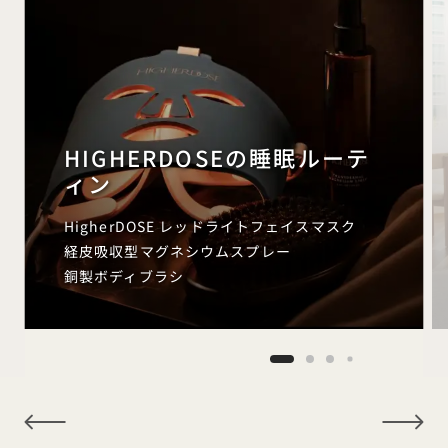
HIGHERDOSEの睡眠ルーテ
ィン
HigherDOSE レッドライトフェイスマスク
経皮吸収型マグネシウムスプレー
銅製ボディブラシ
NaN / 9