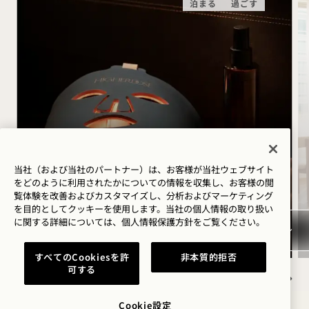
泊まる
過ごす
HIGHERDOSEの睡眠ルーテ
ィン
当社（および当社のパートナー）は、お客様が当社ウェブサイト
をどのように利用されたかについての情報を収集し、お客様の閲
HigherDOSE レッドライトフェイスマスク
覧体験を改善およびカスタマイズし、分析およびマーケティング
経皮吸収型マグネシウムスプレー
を目的としてクッキーを使用します。当社の個人情報の取り扱い
銅製ボディブラシ
に関する詳細については、
個人情報保護方針を
ご覧ください。
すべてのCookiesを許
非本質的拒否
可する
NaN / 8
Cookie設定