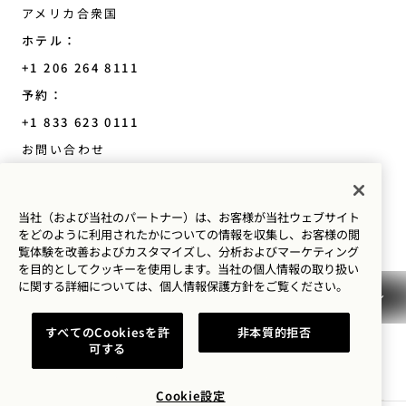
アメリカ合衆国
ホテル：
+1 206 264 8111
予約：
+1 833 623 0111
Seattle
お問い合わせ
ポリシー
プレス情報
ペットフレンドリー
当社（および当社のパートナー）は、お客様が当社ウェブサイト
よくあるご質問
をどのように利用されたかについての情報を収集し、お客様の閲
覧体験を改善およびカスタマイズし、分析およびマーケティング
アクセシビリティ
を目的としてクッキーを使用します。当社の個人情報の取り扱い
に関する詳細については、
個人情報保護方針を
ご覧ください。
すべてのCookiesを許
非本質的拒否
可する
1 Hotels
Cookie設定