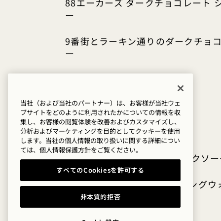
88エーカーズ ダークチョコレート 
ー
9番街とラーキン通りのダークチョ
ー
ビーフジャーキーを考えて
当社（および当社のパートナー）は、お客様が当社ウェ
ブサイトをどのように利用されたかについての情報を収
集し、お客様の閲覧体験を改善およびカスタマイズし、
分析およびマーケティングを目的としてクッキーを使用
します。当社の個人情報の取り扱いに関する詳細につい
ては、
個人情報保護方針を
ご覧ください。
フィーバーツリー オーガニックソー
すべてのCookiesを許可する
サンペレグリノ・スパークリングウ
非本質的拒否
Path Water