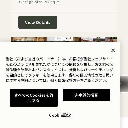
Average Size: 92 sq.m.
Willow Terrace House
View Details
FLOORPLAN 5296
GALLERY 5296
FLORA TERRA
FLORA TERR
FLORA TERRACE HOUSE
当社（および当社のパートナー）は、お客様が当社ウェブサイト
をどのように利用されたかについての情報を収集し、お客様の閲
覧体験を改善およびカスタマイズし、分析およびマーケティング
Skyline View
King Bed
2 People
を目的としてクッキーを使用します。当社の個人情報の取り扱い
Separate Rain Shower & Tub
に関する詳細については、
個人情報保護方針を
ご覧ください。
Private Terrace
Average Size: 92 sq.m.
すべてのCookiesを許
非本質的拒否
可する
Flora Terrace House
View Details
Cookie設定
空室状況を確認する