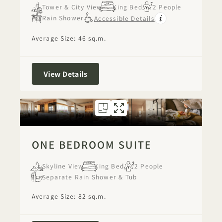
Tower & City View
King Bed
2 People
Rain Shower
Accessible Details
Average Size: 46 sq.m.
Junior Suite
View Details
FLOORPLAN 5301
GALLERY 5301
ONE BEDROOM
ONE BEDROO
ONE BEDROOM SUITE
Skyline View
King Bed
2 People
Separate Rain Shower & Tub
Average Size: 82 sq.m.