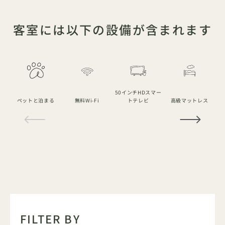
客室には以下の設備が含まれます
50インチHDスマー
浄
ペットと泊まる
無料Wi-Fi
トテレビ
高級マットレス
1 / 18
FILTER BY