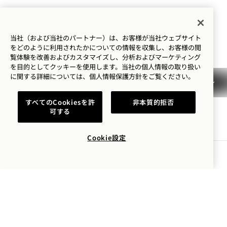
米国
ホテル：
当社（および当社のパートナー）は、お客様が当社ウェブサイト
+1 212 703 2001
をどのように利用されたかについての情報を収集し、お客様の閲
予約：
覧体験を改善およびカスタマイズし、分析およびマーケティング
を目的としてクッキーを使用します。当社の個人情報の取り扱い
+1 833 625 4111
に関する詳細については、
個人情報保護方針を
ご覧ください。
Central Park
お問い合わせ
ポリシー
プレス
すべてのCookiesを許
非本質的拒否
可する
ペット可
よくあるご質問
アクセシビリティ
Cookie設定
空室状況を確認する
1 Hotels
ロケーション
Mission