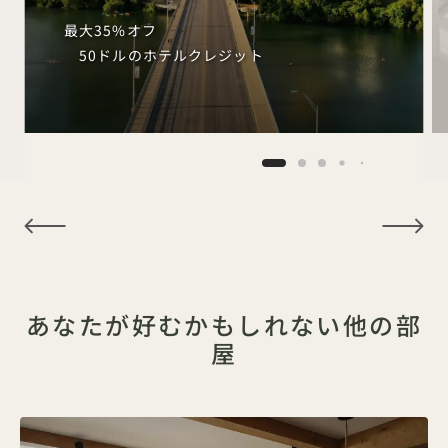
最大35%オフ
50ドルのホテルクレジット
NaN / 6
あなたが好むかもしれない他の部
屋