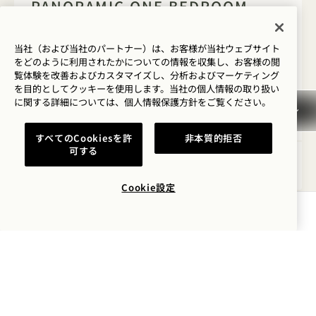
PANORAMIC ONE BEDROOM
SUITE ）
当社（および当社のパートナー）は、お客様が当社ウェブサイト
街と湖のパノラマビュー
キングベッド
2人
をどのように利用されたかについての情報を収集し、お客様の閲
独立したシャワーと浴槽
座席エリア
覧体験を改善およびカスタマイズし、分析およびマーケティング
床から天井までの窓
周囲を囲むバルコニー
を目的としてクッキーを使用します。当社の個人情報の取り扱い
に関する詳細については、
個人情報保護方針を
ご覧ください。
Average Size: 564 sq.ft. | 52 sq.m.
すべてのCookiesを許
非本質的拒否
可する
Panoramic One Bedroom Suite ）
詳細を見る
Cookie設定
空室状況を確認する