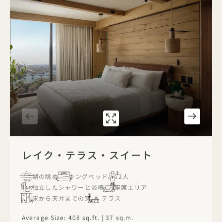
ギャラリー7593
レイク・テラス・
1 / 3
レイク・テラス・スイート
湖の眺め
キングベッド
2人
独立したシャワーと浴槽
座席エリア
床から天井までの窓
テラス
Average Size: 408 sq.ft. | 37 sq.m.