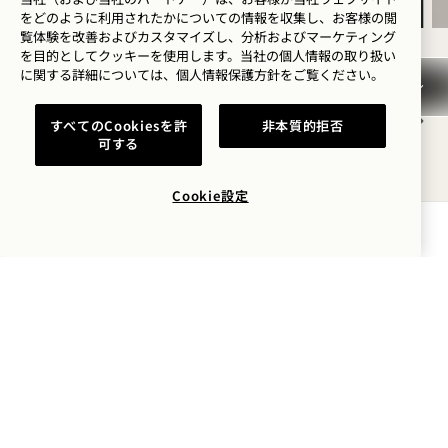
をどのように利用されたかについての情報を収集し、お客様の閲
覧体験を改善およびカスタマイズし、分析およびマーケティング
を目的としてクッキーを使用します。当社の個人情報の取り扱い
に関する詳細については、
個人情報保護方針を
ご覧ください。
NaN / 6
すべてのCookiesを許
非本質的拒否
可する
Cookie設定
空室状況を確認する
キャンセル／ノーショー
保証、保証金、およびお支払
い
早めの到着／遅めの出発