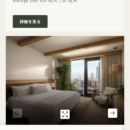
Average Size: 410 sq.ft. | 38 sq.m.
レイクJunior Suite
詳細を見る
ギャラリー7585
シティJUNIOR S
1 / 2