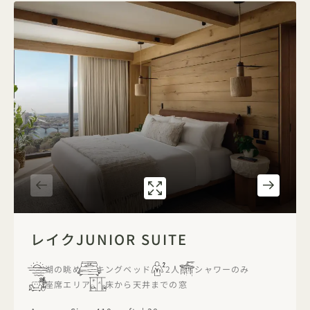
ギャラリー7586
レイクJUNIOR S
1 / 2
レイクJUNIOR SUITE
湖の眺め
キングベッド
2人
シャワーのみ
座席エリア
床から天井までの窓