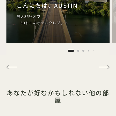
こんにちは、AUSTIN
最大35%オフ
50ドルのホテルクレジット
NaN / 6
あなたが好むかもしれない他の部
屋