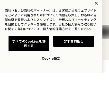
シティJUNIOR SUITE ）
当社（および当社のパートナー）は、お客様が当社ウェブサイト
をどのように利用されたかについての情報を収集し、お客様の閲
シティビュー
キングベッド
4人
シャワーのみ
覧体験を改善およびカスタマイズし、分析およびマーケティング
座席エリア
ソファーベッド
床から天井までの窓
を目的としてクッキーを使用します。当社の個人情報の取り扱い
バルコニー
に関する詳細については、
個人情報保護方針を
ご覧ください。
Average Size: 535 sq.ft. | 49 sq.m.
すべてのCookiesを許
非本質的拒否
可する
シティJunior Suite ）
詳細を見る
Cookie設定
空室状況を確認する