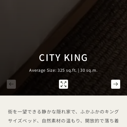
CITY KING
Average Size: 325 sq.ft. | 30 sq.m.
1 / 2
街を一望できる静かな隠れ家で、ふかふかのキング
サイズベッド、自然素材の温もり、開放的で落ち着