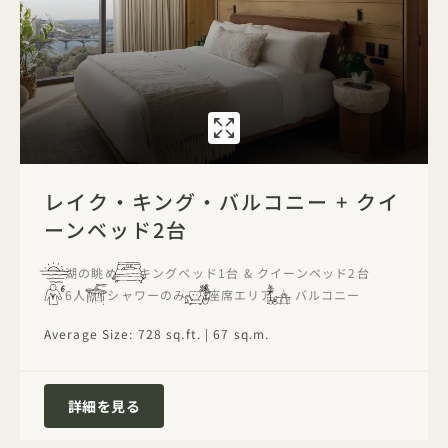
ギャラリー 7596
レイク・キング・
1 / 1
レイク・キング・バルコニー + クイ
ーンベッド2台
湖の眺め
キングベッド1台 & クイーンベッド2台
6人
シャワーのみ
座席エリア
バルコニー
Average Size: 728 sq.ft. | 67 sq.m.
レイク・キング バルコニー付き + クイーンベッ
詳細を見る