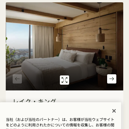
ギャラリー7572
レイク・キング
1 / 2
レイク・キング
湖の眺め
キングベッド
2人
シャワーのみ
当社（および当社のパートナー）は、お客様が当社ウェブサイト
座席エリア
床から天井までの窓
をどのように利用されたかについての情報を収集し、お客様の閲