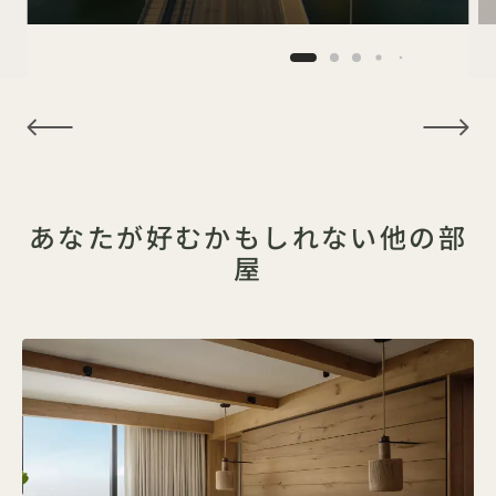
NaN / 6
あなたが好むかもしれない他の部
屋