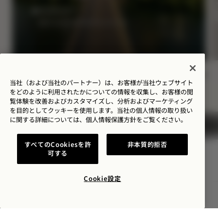
最大35%オフ
50ドルのホテルクレジット
当社（および当社のパートナー）は、お客様が当社ウェブサイト
NaN / 6
をどのように利用されたかについての情報を収集し、お客様の閲
覧体験を改善およびカスタマイズし、分析およびマーケティング
を目的としてクッキーを使用します。当社の個人情報の取り扱い
に関する詳細については、
個人情報保護方針を
ご覧ください。
すべてのCookiesを許
非本質的拒否
可する
1 Hotel Austin
Cookie設定
96 レッド・リバー・
ストリ
ート
空室状況を確認する
Austin
,
TX
アメリカ合衆国