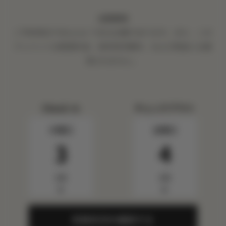
注意事項
ご予約時点でMission である必要があります。また、この
クレジットは客室料金、目的地手数料、および税金には適
用されません。
Check In
チェックアウト
木曜日
金曜日
3
4
9月
9月
▼
▼
空室状況を確認する