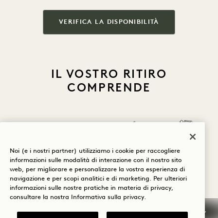
VERIFICA LA DISPONIBILITÀ
IL VOSTRO RITIRO
COMPRENDE
Snack e bevande
Noi (e i nostri partner) utilizziamo i cookie per raccogliere
analcoliche del
Coperta a
informazioni sulle modalità di interazione con il nostro sito
minibar in
Credito
infrarossi
g
web, per migliorare e personalizzare la vostra esperienza di
omaggio
alberghiero
Guru VIP
HigherDose
navigazione e per scopi analitici e di marketing. Per ulteriori
informazioni sulle nostre pratiche in materia di privacy,
consultare la nostra
Informativa sulla privacy
.
1 / 24