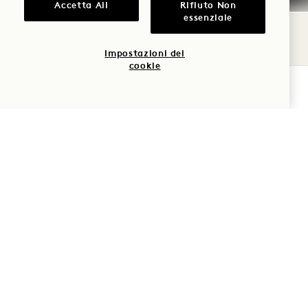
Accetta All
Rifiuto Non
essenziale
Impostazioni dei
cookie
VERIFICA LA DISPONIBILITÀ
Politica di cancellazione
Prenotazione garantita
Arrivo
anticipato/Partenza
posticipata
Tasse e imposte
Parcheggio