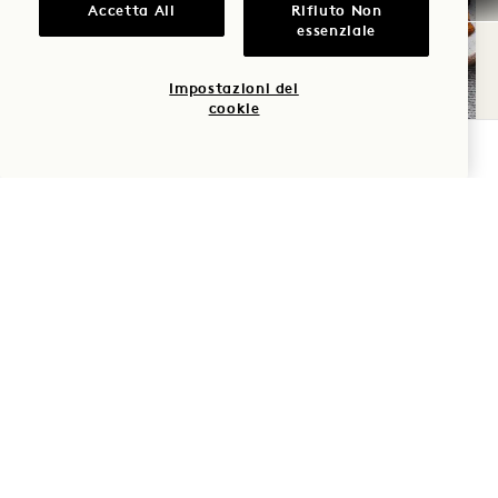
Accetta All
Rifiuto Non
essenziale
Impostazioni dei
cookie
VERIFICA LA DISPONIBILITÀ
RIFORNIMENTO DI CARBURANTE
Fate rifornimento secondo i vostri orari con
piatti stagionali, di provenienza locale e
vivaci, consegnati a casa vostra 24 ore al
giorno.