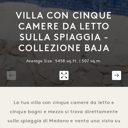
VILLA CON CINQUE
CAMERE DA LETTO
SULLA SPIAGGIA -
COLLEZIONE BAJA
Average Size: 5458 sq.ft. | 507 sq.m.
1 / 19
La tua villa con cinque camere da letto e
cinque bagni e mezzo si trova direttamente
sulla spiaggia di Medano e vanta una vista su