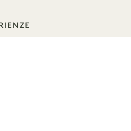
RIENZE
DORMIRE
SUITE DEL SONNO
Fino al 40% di sconto sul soggiorno