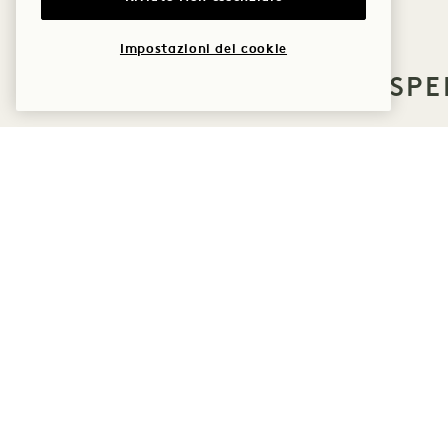
Impostazioni dei cookie
ALTRE OFFERTE ED ESPE
DORMIRE
SOLSTIZIO D'ESTATE
Fino al 30% di sconto sul tuo
soggiorno (
USD , un buono da spendere presso
il food truck a bordo piscina