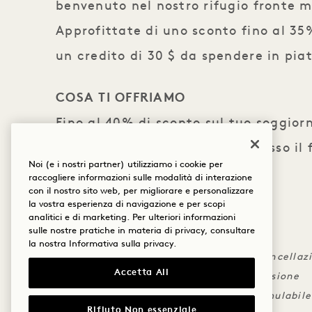
benvenuto nel nostro rifugio fronte 
Approfittate di uno sconto fino al 35%
un credito di 30 $ da spendere in piat
COSA TI OFFRIAMO
Fino al 40% di sconto sul tuo soggior
Credito di 30 $ da spendere presso il 
Noi (e i nostri partner) utilizziamo i cookie per
fronte mare
raccogliere informazioni sulle modalità di interazione
con il nostro sito web, per migliorare e personalizzare
la vostra esperienza di navigazione e per scopi
DETTAGLI
analitici e di marketing. Per ulteriori informazioni
sulle nostre pratiche in materia di privacy, consultare
Prenotare entro il 20 giugno 2026
la nostra
Informativa sulla privacy
.
Si applicano le normali condizioni di cancellaz
Accetta All
Potrebbero essere previste date di esclusione
La tariffa include lo sconto e non è cumulabile
Rifiuto Non essenziale