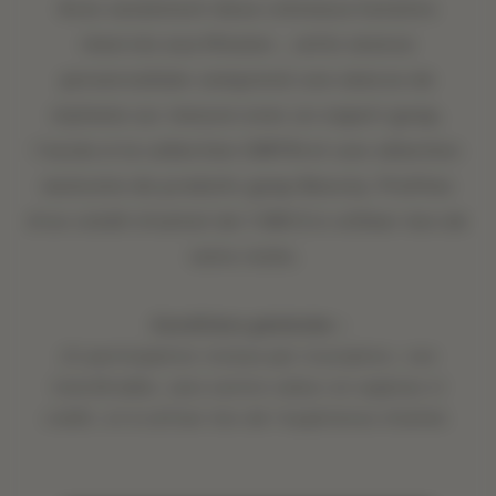
Avec seulement deux créneaux horaires
réservés aux Mission , cette séance
personnalisée comprend une séance de
stylisme sur mesure avec un expert goop,
l'accès à la collection GWYN et une sélection
exclusive de produits goop Beauty. Profitez
d'un crédit d'achat de 1 000 $ à utiliser lors de
votre visite.
Conditions générales :
(1) participation incluse par inscription, non
transférable, sans contre-valeur en espèces ni
crédit, et à utiliser lors de l'expérience d'achat.