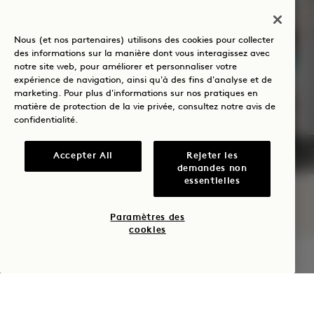
SOLSTICE D'ÉTÉ
Nous (et nos partenaires) utilisons des cookies pour collecter
des informations sur la manière dont vous interagissez avec
Jusqu’à 30 % de réduction sur votre
notre site web, pour améliorer et personnaliser votre
séjour
expérience de navigation, ainsi qu'à des fins d'analyse et de
Une bouteille de rosé
marketing. Pour plus d'informations sur nos pratiques en
matière de protection de la vie privée, consultez notre
avis de
Conditions d’annulation souples
confidentialité
.
Accepter All
Rejeter les
demandes non
essentielles
NaN / 11
Paramètres des
cookies
VÉRIFIER LA DISPONIBILITÉ
1 Hotel West Hollywood