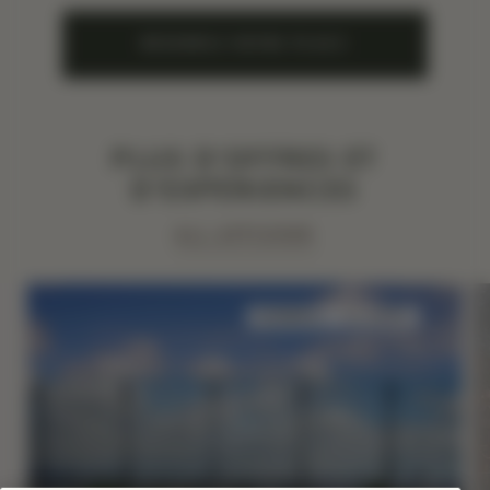
RÉSERVEZ VOTRE PLACE
PLUS D'OFFRES ET
D'EXPÉRIENCES
ALL AFFICHER
SOMMEIL
LE GOÛT