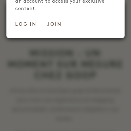
an account to access your exclusive
content.
Les saisons changent, nos offres aussi.
Celle-ci est passée, mais vous pouvez
LOG IN
JOIN
consulter nos
offres actuelles ici.
MISSION : UN
MOMENT SUR MESURE
CHEZ GOOP
Entrez dans la boutique goop de Brentwood
pour vivre une expérience de shopping
personnalisée, entièrement adaptée à vos
envies.