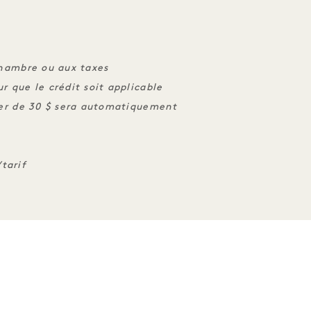
chambre ou aux taxes
r que le crédit soit applicable
lier de 30 $ sera automatiquement
tarif
PÉRIENCES
SOMMEIL
LE GOÛT