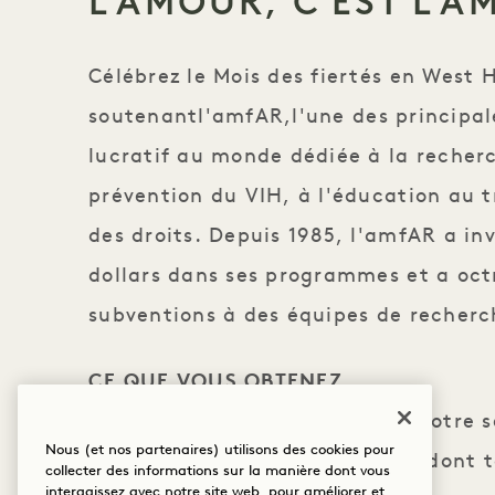
L'AMOUR, C'EST L'
Célébrez le Mois des fiertés en West 
soutenant
l'amfAR,
l'une des principa
lucratif au monde dédiée à la recherch
prévention du VIH, à l'éducation au t
des droits. Depuis 1985, l'amfAR a inv
dollars dans ses programmes et a oct
subventions à des équipes de recherc
CE QUE VOUS OBTENEZ
Jusqu'à 35 % de réduction sur votre s
Nous (et nos partenaires) utilisons des cookies pour
Crédit hôtelier unique de 30 $, dont t
collecter des informations sur la manière dont vous
interagissez avec notre site web, pour améliorer et