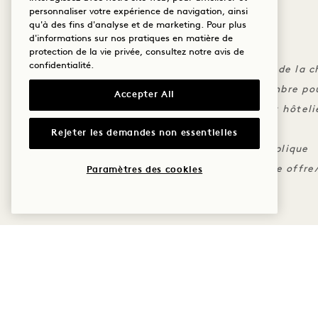
sera reversée à l'amfAR
personnaliser votre expérience de navigation, ainsi
qu'à des fins d'analyse et de marketing. Pour plus
d'informations sur nos pratiques en matière de
LES PETITS CARACTÈRES
protection de la vie privée, consultez notre
avis de
confidentialité
.
Le crédit ne peut être appliqué au tarif de la 
Les frais doivent être imputés à la chambre pou
Accepter All
Toute partie non utilisée de votre crédit hôte
reversée à l'amfAR
Rejeter les demandes non essentielles
La politique d'annulation standard s'applique
Ne peut être combiné avec aucune autre offre/
Paramètres des cookies
PLUS D'OFFRES ET D'EX
SOMMEIL
LE GOÛT