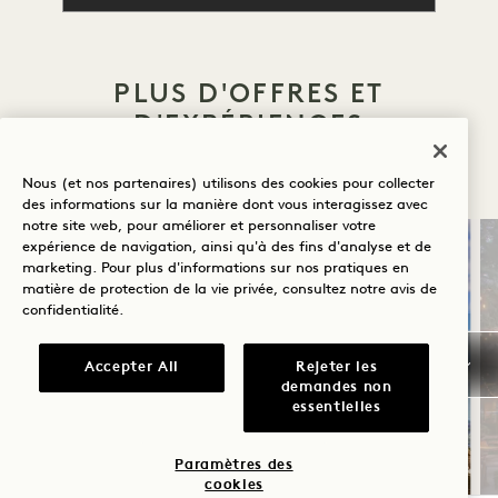
PLUS D'OFFRES ET
D'EXPÉRIENCES
ALL AFFICHER
Nous (et nos partenaires) utilisons des cookies pour collecter
des informations sur la manière dont vous interagissez avec
notre site web, pour améliorer et personnaliser votre
expérience de navigation, ainsi qu'à des fins d'analyse et de
SOMMEIL
LE GOÛT
marketing. Pour plus d'informations sur nos pratiques en
matière de protection de la vie privée, consultez notre
avis de
confidentialité
.
Accepter All
Rejeter les
demandes non
essentielles
SOLSTICE D'ÉTÉ
Paramètres des
cookies