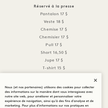
Réservé à la presse
Pantalon 17 $
Veste 18 $
Chemise 17 $
Chemisier 17 $
Pull 17 $
Short 16,50 $
Jupe 17 $
T-shirt 15 $
Gilet 16 $
Cravate 16 $
Nous (et nos partenaires) utilisons des cookies pour collecter
Ensemble deux pièces 28 $
des informations sur la manière dont vous interagissez avec
notre site web, pour améliorer et personnaliser votre
Robe 27 $
expérience de navigation, ainsi qu'à des fins d'analyse et de
marketing. Pour plus d'informations sur nos pratiques en
Peignoir 27 $