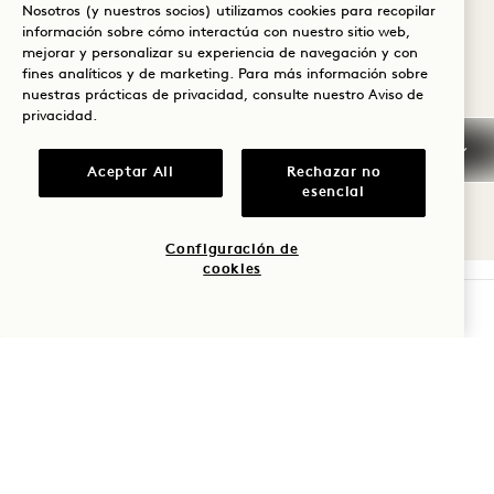
en su habitación
Nosotros (y nuestros socios) utilizamos cookies para recopilar
información sobre cómo interactúa con nuestro sitio web,
mejorar y personalizar su experiencia de navegación y con
*no se aconseja su uso en caso de embarazo
fines analíticos y de marketing. Para más información sobre
nuestras prácticas de privacidad, consulte nuestro
Aviso de
1 Hotels
privacidad
.
Reserva a través de la
.
Aceptar All
Rechazar no
esencial
Configuración de
cookies
COMPROBAR DISPONIBILIDAD
1 Hotel Central Park
1414 Sexta Avenida
Nueva York
,
NY
10019
Estados Unidos
Hotel: