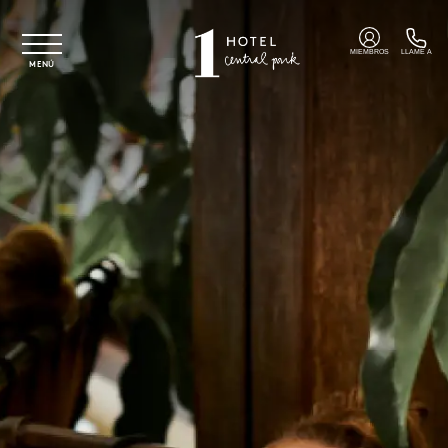
Ir al contenido principal
MIEMBROS
LLAME A
MENÚ