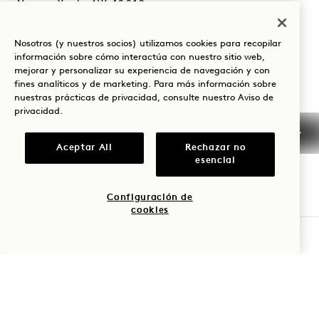
Nueva York
,
NY
10019
Estados Unidos
Nosotros (y nuestros socios) utilizamos cookies para recopilar
Hotel:
información sobre cómo interactúa con nuestro sitio web,
+1 212 703 2001
mejorar y personalizar su experiencia de navegación y con
fines analíticos y de marketing. Para más información sobre
Reservas:
nuestras prácticas de privacidad, consulte nuestro
Aviso de
+1 833 625 4111
privacidad
.
Central Park
Contacte con nosotros
Aceptar All
Rechazar no
Políticas
Prensa
esencial
Admite mascotas
Preguntas frecuentes
Accesibilidad
Configuración de
cookies
COMPROBAR DISPONIBILIDAD
1 Hotels