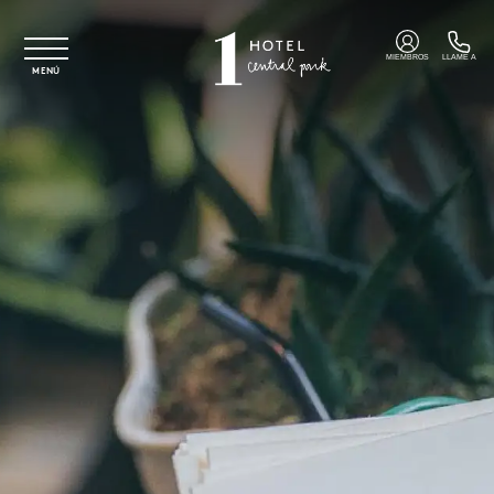
Ir al contenido principal
MIEMBROS
LLAME A
MENÚ