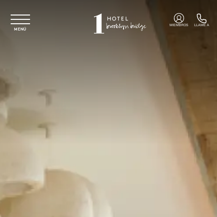
Ir al contenido principal
MIEMBROS
LLAME A
MENÚ