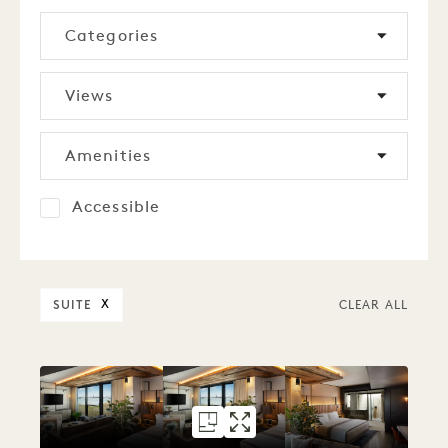
Categories
Views
Amenities
Accessible
SUITE
X
CLEAR ALL
FLOORPLAN 156
GALLERY 156
LIBERTY STUDIO
LIBERTY STUDI