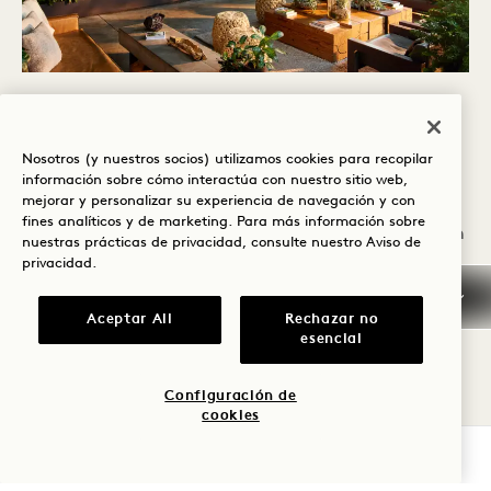
SERVICIOS E INSTALACIONES
Nosotros (y nuestros socios) utilizamos cookies para recopilar
Siéntase a gusto desde el momento de su
información sobre cómo interactúa con nuestro sitio web,
llegada con toques atentos que hacen que
mejorar y personalizar su experiencia de navegación y con
fines analíticos y de marketing. Para más información sobre
cada detalle de su estancia sea inolvidable. En
nuestras prácticas de privacidad, consulte nuestro
Aviso de
privacidad
.
1 Hotel Brooklyn Bridge Bridge, estamos aquí
para ofrecerle lo mejor en confort y
Aceptar All
Rechazar no
experiencias inspiradas en la naturaleza, para
esencial
que pueda relajarse, descansar y disfrutar de
Configuración de
su estancia en Brooklyn.
cookies
MÁS INFORMACIÓN
COMPROBAR DISPONIBILIDAD