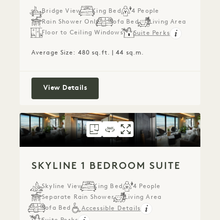
Bridge View
King Bed
4 People
Rain Shower Only
Sofa Bed
Living Area
Floor to Ceiling Windows
Suite Perks
Average Size: 480 sq.ft. | 44 sq.m.
Bridge Studio Suite
View Details
FLOORPLAN 246
360 TOUR 246
GALLERY 246
SKYLINE 1 BEDRO
SKYLINE 1 BED
SKYLINE 1 
SKYLINE 1 BEDROOM SUITE
Skyline View
King Bed
4 People
Separate Rain Shower
Living Area
Sofa Bed
Accessible Details