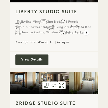
LIBERTY STUDIO SUITE
Skyline View
King Bed
4 People
Rain Shower Only
Living Area
Sofa Bed
Floor to Ceiling Windows
Suite Perks
Average Size: 456 sq.ft. | 42 sq.m.
Liberty Studio Suite
View Details
FLOORPLAN 159
360 TOUR 159
GALLERY 159
BRIDGE STUDIO S
BRIDGE STUDIO
BRIDGE STU
BRIDGE STUDIO SUITE