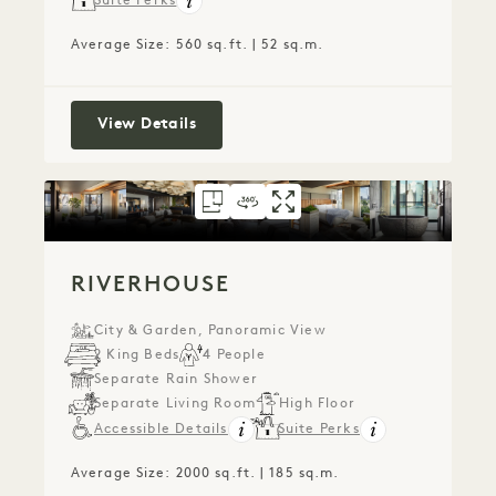
Suite Perks
Average Size: 560 sq.ft. | 52 sq.m.
Skyline 1 Bedroom Suite
View Details
FLOORPLAN 247
360 TOUR 247
GALLERY 247
RIVERHOUSE
RIVERHOUSE
RIVERHOUS
RIVERHOUSE
City & Garden, Panoramic View
2 King Beds
4 People
Separate Rain Shower
Separate Living Room
High Floor
Accessible Details
Suite Perks
Average Size: 2000 sq.ft. | 185 sq.m.