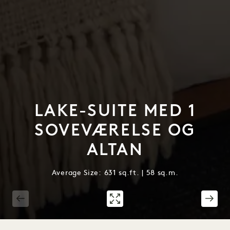
LAKE-SUITE MED 1
SOVEVÆRELSE OG
ALTAN
Average Size: 631 sq.ft. | 58 sq.m.
1 / 5