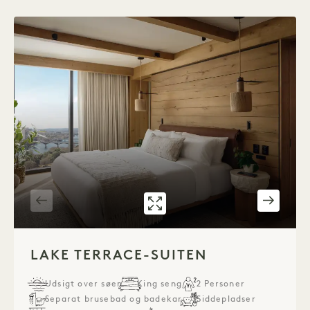
GALLERI 7593
LAKE TERRACE-
1 / 3
LAKE TERRACE-SUITEN
Udsigt over søen
King seng
2 Personer
Separat brusebad og badekar
Siddepladser