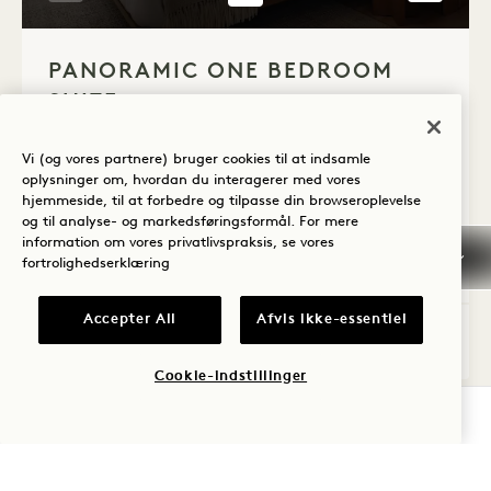
1 / 5
PANORAMIC ONE BEDROOM
SUITE
By og sø, panoramaudsigt
King seng
Vi (og vores partnere) bruger cookies til at indsamle
2 Personer
Separat brusebad og badekar
oplysninger om, hvordan du interagerer med vores
Siddepladser
Vinduer fra gulv til loft
hjemmeside, til at forbedre og tilpasse din browseroplevelse
Balkon, der går hele vejen rundt
og til analyse- og markedsføringsformål. For mere
information om vores privatlivspraksis, se vores
Average Size: 564 sq.ft. | 52 sq.m.
fortrolighedserklæring
Accepter All
Afvis ikke-essentiel
Panoramic One Bedroom Suite
Se detaljer
Cookie-indstillinger
TJEK TILGÆNGELIGHED