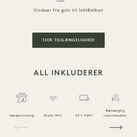
Vinduer fra gulv til loft
Balkon
TJEK TILGÆNGELIGHED
ALL INKLUDERER
Bæredygtig
Kæledyrsvenlig
Gratis WiFi
55"+ HDTV
luksusmadras