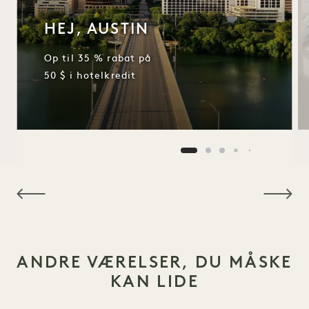
HEJ, AUSTIN
Op til 35 % rabat på
50 $ i hotelkredit
NaN / 6
ANDRE VÆRELSER, DU MÅSKE
KAN LIDE