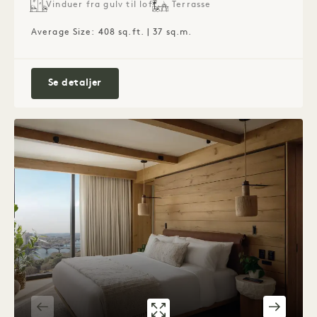
Vinduer fra gulv til loft
Terrasse
Average Size: 408 sq.ft. | 37 sq.m.
Lake Terrace-suite
Se detaljer
GALLERI 7592
PANORAMIC ON