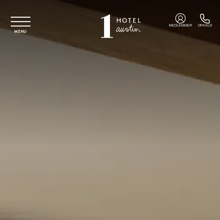
Spring til hovedindhold
MEDLEMMER
OPKALD
MENU