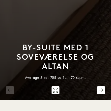
BY-SUITE MED 1
SOVEVÆRELSE OG
ALTAN
Average Size: 755 sq.ft. | 70 sq.m.
1 / 4