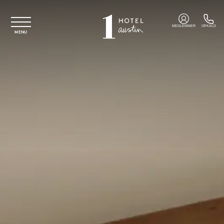
Spring til hovedindhold
MEDLEMMER
OPKALD
MENU