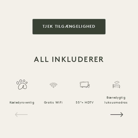
TJEK TILGÆNGELIGHED
ALL INKLUDERER
Bæredygtig
Kæledyrsvenlig
Gratis WiFi
55"+ HDTV
luksusmadras
1 / 20