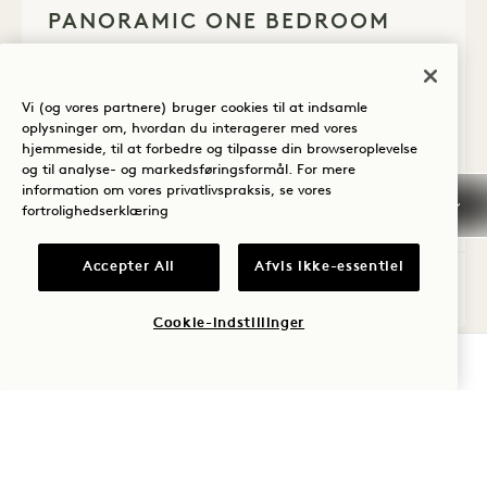
PANORAMIC ONE BEDROOM
SUITE
By og sø, panoramaudsigt
King seng
Vi (og vores partnere) bruger cookies til at indsamle
2 Personer
Separat brusebad og badekar
oplysninger om, hvordan du interagerer med vores
Siddepladser
Vinduer fra gulv til loft
hjemmeside, til at forbedre og tilpasse din browseroplevelse
Balkon, der går hele vejen rundt
og til analyse- og markedsføringsformål. For mere
information om vores privatlivspraksis, se vores
fortrolighedserklæring
Average Size: 564 sq.ft. | 52 sq.m.
Accepter All
Afvis ikke-essentiel
Panoramic One Bedroom Suite
Se detaljer
Cookie-indstillinger
TJEK TILGÆNGELIGHED