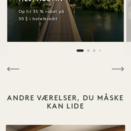
Op til 35 % rabat på
50 $ i hotelkredit
NaN / 6
ANDRE VÆRELSER, DU MÅSKE
KAN LIDE