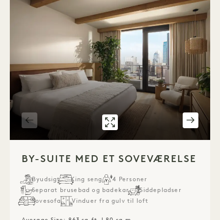
GALLERY 7588
CITY-SUITE ME
1 / 3
BY-SUITE MED ET SOVEVÆRELSE
Byudsigt
King seng
4 Personer
Separat brusebad og badekar
Siddepladser
Sovesofa
Vinduer fra gulv til loft