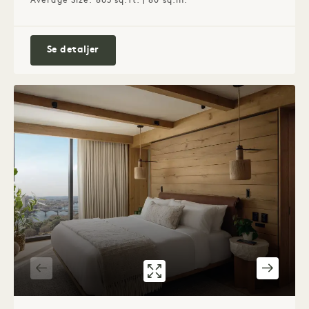
Average Size: 863 sq.ft. | 80 sq.m.
City-suite med 1 soveværelse
Se detaljer
GALLERI 7592
PANORAMIC ON
1 / 5