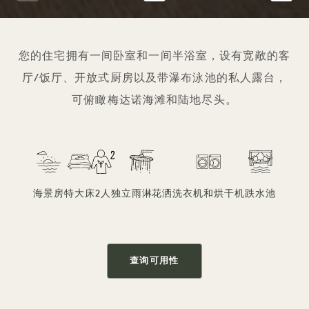
1 / 8
您的住宅拥有一间卧室和一间半浴室，设有宽敞的客
厅/饭厅、开放式厨房以及带瀑布泳池的私人露台，
可俯瞰梅达诺海滩和陆地尽头。
海景房
特大床
2人
独立雨淋花洒
洗衣机和烘干机
跌水池
查询可用性