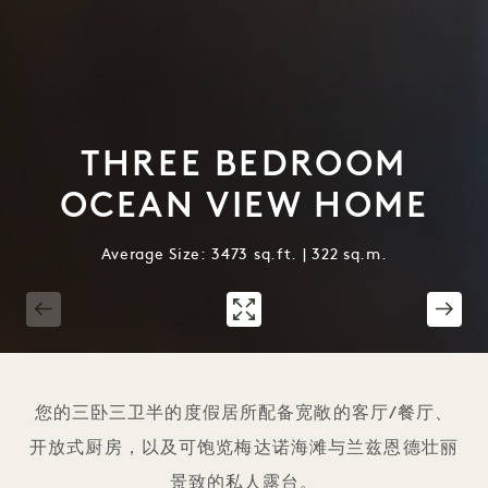
THREE BEDROOM
OCEAN VIEW HOME
Average Size: 3473 sq.ft. | 322 sq.m.
1 / 13
您的三卧三卫半的度假居所配备宽敞的客厅/餐厅、
开放式厨房，以及可饱览梅达诺海滩与兰兹恩德壮丽
景致的私人露台。