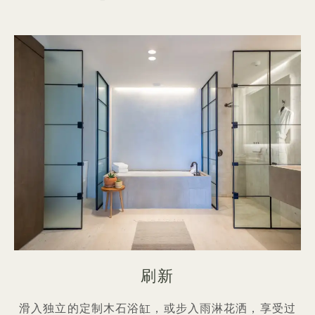
刷新
滑入独立的定制木石浴缸，或步入雨淋花洒，享受过