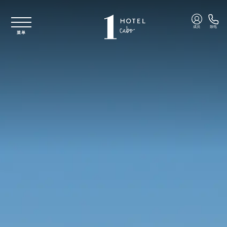
跳至主要内容
成员
致电
菜单