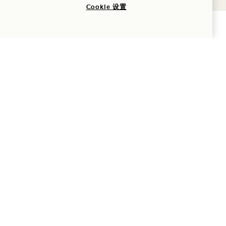
Cookie 设置
查询可用性
1 Homes 预览Cabo
Paseo de La Marina 4732, Col.
23453
Cabo San Lucas
,
B.C.S.
墨西哥
酒店
+52 624 689 0600
预订：
+1 866 926 3681
Cabo
联系我们
政策
常见问题
新闻