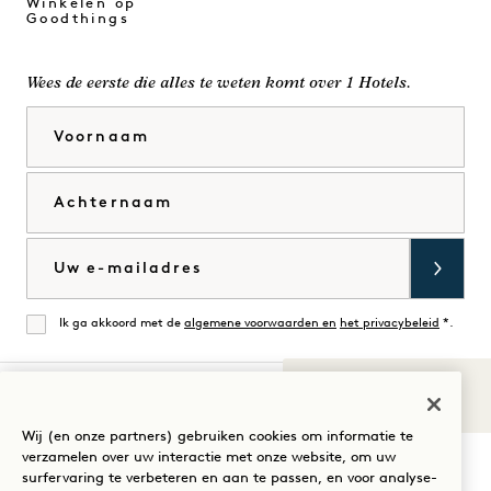
Winkelen op
Goodthings
Wees de eerste die alles te weten komt over 1 Hotels.
Voornaam
Achternaam
E-mail
Ik ga akkoord met de
algemene voorwaarden en
het privacybeleid
*.
Mee eens
Geluiden van
1
Bezoek
Bezoek
Bezoek
Bezoek
Bezoek
Bezoek
Wij (en onze partners) gebruiken cookies om informatie te
Uw verblijf begeleiden
verzamelen over uw interactie met onze website, om uw
1
1
1
1
1
1
surfervaring te verbeteren en aan te passen, en voor analyse-
Hotels
Hotels
Hotels
Hotels
Hotels
Hotels