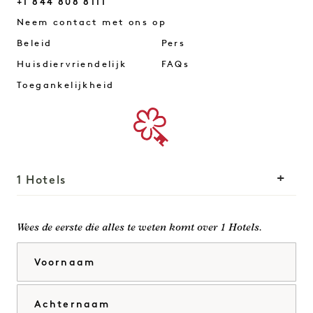
+1 844 808 8111
Mayfair
Neem contact met ons op
Beleid
Pers
Huisdiervriendelijk
FAQs
Toegankelijkheid
1 Hotels
Onze locaties
Mission
Wees de eerste die alles te weten komt over 1 Hotels.
Ons verhaal
Word lid van ons team
Voornaam
Duurzaamheid
1 Homes
The Field Guide
Ontwikkeling
Achternaam
Druk op
Neem contact met ons