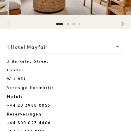
1 / 4
1 Hotel Mayfair
3 Berkeley Street
Londen
W1J 8DL
Verenigd Koninkrijk
Hotel:
+44 20 3988 0055
Reserveringen:
+44 800 023 4406