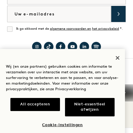
Winkelen op
op
E-mail
Goodthings
Ik ga akkoord met de
algemene voorwaarden en
het privacybeleid
*.
Mee eens
Bezoek
Bezoek
Bezoek
Bezoek
Bezoek
Bezoek
1
1
1
1
1
1
Wij (en onze partners) gebruiken cookies om informatie te
Hotel
Hotels
Hotel
Hotels
Hotels
Hotels
Uw verblijf begeleiden
verzamelen over uw interactie met onze website, om uw
surfervaring te verbeteren en aan te passen, en voor analyse-
Mayfair
op
Mayfair
op
op
op
en marketingdoeleinden. Voor meer informatie over onze
op
TikTok
op
YouTube
LinkedIn
Spotify
privacypraktijken, zie onze
Privacyverklaring
Instagram
Facebook
Algemene voorwaarden
Privacyverklaring
All accepteren
Niet-essentieel
Toegankelijkheid
Mission
Cookie Settings
afwijzen
© 2026 SH Group
Cookie-instellingen