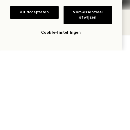
ONTDEK AANBIEDINGEN EN
All accepteren
Niet-essentieel
afwijzen
ERVARINGEN
Cookie-instellingen
BEKIJK ALL
BESCHIKBAARHEID CONTROLEREN
SLAAP
ZOMERZONNEWENDE