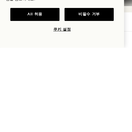
All 허용
비필수 거부
1 Hotel Toronto
쿠키 설정
가용성 확인
550 웰링턴 스트리트 W
Toronto
ON
M5V 2V4
캐나다
호텔:
+1 416 640 7778
예약:
+1 833 624 0111
Toronto
문의하기
정책
언론
반려동물 친화
자주 묻는 질문