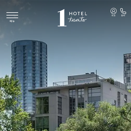
주요 콘텐츠로 건너뛰기
회원
통화
메뉴