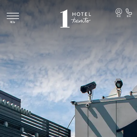
주요 콘텐츠로 건너뛰기
회원
통화
메뉴