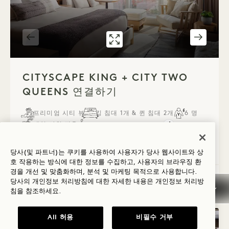
갤러리 316
CITYSCAPE KING C
1 / 4
CITYSCAPE KING + CITY TWO
QUEENS 연결하기
프리미엄 시티 뷰
킹 침대 1개 & 퀸 침대 2개
6 명
레인 샤워 전용
액세스 가능한 세부 정보
Average Size: 803 sq.ft. | 74 sq.m.
당사(및 파트너)는 쿠키를 사용하여 사용자가 당사 웹사이트와 상
호 작용하는 방식에 대한 정보를 수집하고, 사용자의 브라우징 환
경을 개선 및 맞춤화하며, 분석 및 마케팅 목적으로 사용합니다.
Cityscape King + City Two Queens 연
세부 정보 보기
당사의 개인정보 처리방침에 대한 자세한 내용은
개인정보
처리방
침을 참조하세요.
All 허용
비필수 거부