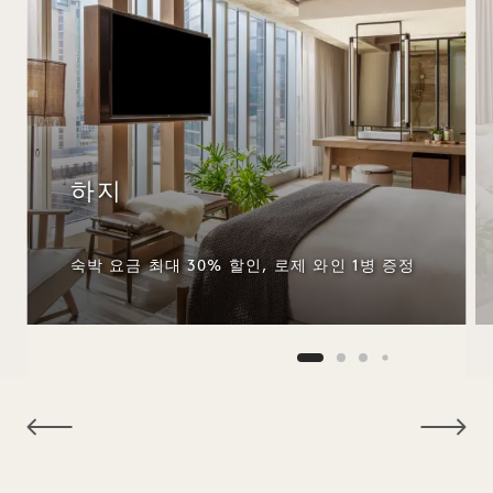
하지
숙박 요금 최대 30% 할인, 로제 와인 1병 증정
NaN / 15