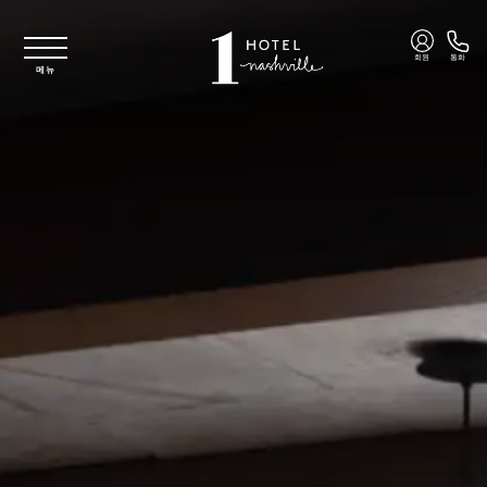
주요 콘텐츠로 건너뛰기
회원
통화
메뉴