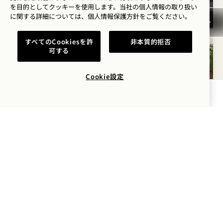
を目的としてクッキーを使用します。当社の個人情報の取り扱い
に関する詳細については、
個人情報保護方針を
ご覧ください。
すべてのCookiesを許
非本質的拒否
可する
Cookie設定
空室状況を確認する
間取り図 4946
360度ツアー 4946
ギャラリー4946
スタジオスイート
スタジオスイー
スタジオス
1 / 3
スタジオ・スイート
シティビュー
キングベッド
2人
独立したシャワーと浴槽
座席エリア
スイートルーム特典
Average Size: 388 sq.ft. | 36 sq.m.