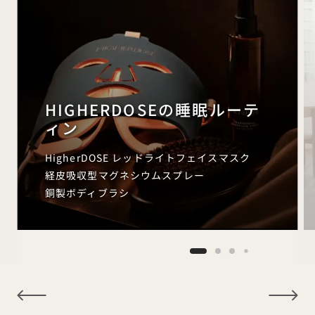
HIGHERDOSEの睡眠ルーテ
ィン
HigherDOSE レッドライトフェイスマスク
経皮吸収型マグネシウムスプレー
銅製ボディブラシ
NaN / 9